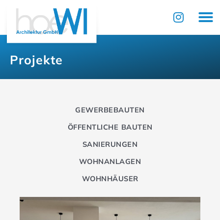
Zum
Inhalt
springen
Projekte
GEWERBEBAUTEN
ÖFFENTLICHE BAUTEN
SANIERUNGEN
WOHNANLAGEN
WOHNHÄUSER
Seite
Seite
Seite
Seite
Seite