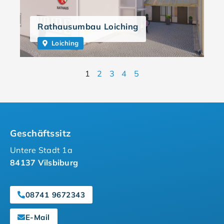
Rathausumbau Loiching
Loiching
1
2
3
4
5
Geschäftssitz
Untere Stadt 1a
84137 Vilsbiburg
08741 9672343
E-Mail